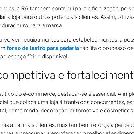
ndas, a RA também contribui para a fidelização, pois 
r a loja para outros potenciais clientes. Assim, o in
r duradouro para a marca.
nvolvem equipamentos para estabelecimentos, a possi
 um
forno de lastro para padaria
facilita o processo de
o espaço físico disponível.
competitiva e fortalecimen
tivo do e-commerce, destacar-se é essencial. A imp
ial que coloca uma loja à frente dos concorrentes, e
ntal, como moda, decoração, automotivo e cosméticos
nas atrai mais clientes, mas também reforça a percep
ernas e preocupada em oferecer o melhor atendimento