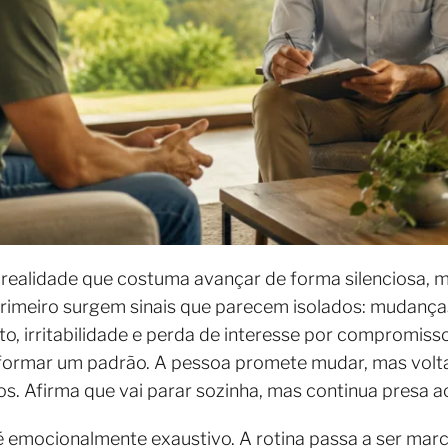
realidade que costuma avançar de forma silenciosa, 
Primeiro surgem sinais que parecem isolados: mudança
o, irritabilidade e perda de interesse por compromiss
formar um padrão. A pessoa promete mudar, mas volta 
os. Afirma que vai parar sozinha, mas continua presa 
 é emocionalmente exaustivo. A rotina passa a ser ma