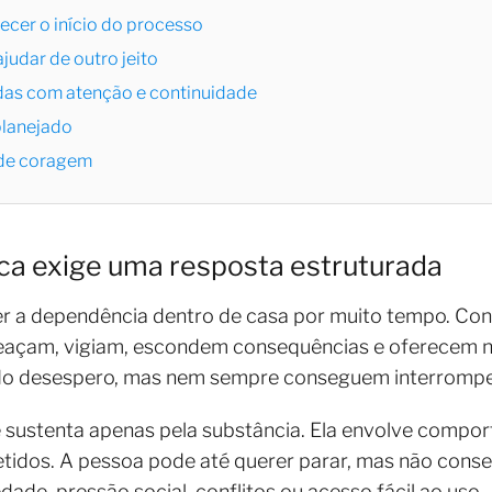
ecer o início do processo
ajudar de outro jeito
das com atenção e continuidade
planejado
 de coragem
ca exige uma resposta estruturada
ver a dependência dentro de casa por muito tempo. Co
açam, vigiam, escondem consequências e oferecem no
o desespero, mas nem sempre conseguem interrompe
 sustenta apenas pela substância. Ela envolve compo
petidos. A pessoa pode até querer parar, mas não conse
ade, pressão social, conflitos ou acesso fácil ao uso.