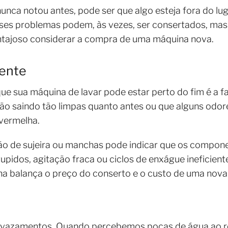
 nunca notou antes, pode ser que algo esteja fora do 
ses problemas podem, às vezes, ser consertados, ma
antajoso considerar a compra de uma máquina nova.
ente
que sua máquina de lavar pode estar perto do fim é a 
tão saindo tão limpas quanto antes ou que alguns od
 vermelha.
ção de sujeira ou manchas pode indicar que os compon
tupidos, agitação fraca ou ciclos de enxágue ineficien
 na balança o preço do conserto e o custo de uma nov
s vazamentos. Quando percebemos poças de água ao r