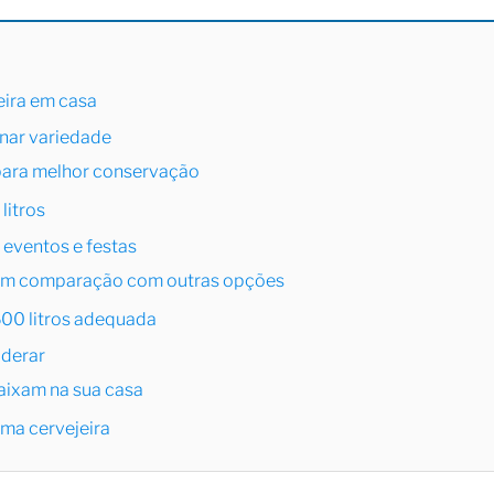
eira em casa
nar variedade
para melhor conservação
litros
eventos e festas
 em comparação com outras opções
600 litros adequada
iderar
caixam na sua casa
ma cervejeira