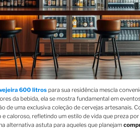
vejeira 600 litros
para sua residência mescla conven
adores da bebida, ela se mostra fundamental em eventos
ão de uma exclusiva coleção de cervejas artesanais. 
e caloroso, refletindo um estilo de vida que preza por
 alternativa astuta para aqueles que planejam
compr