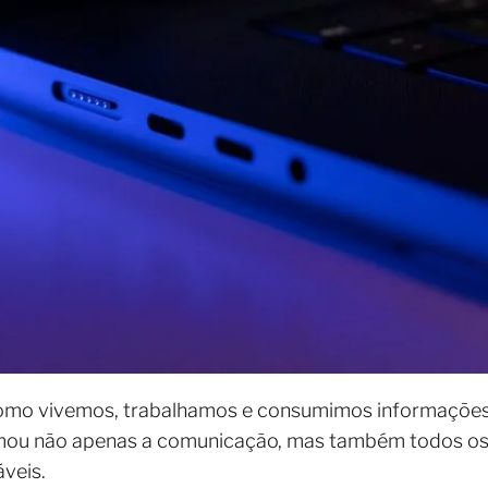
omo vivemos, trabalhamos e consumimos informações,
rmou não apenas a comunicação, mas também todos os
áveis.