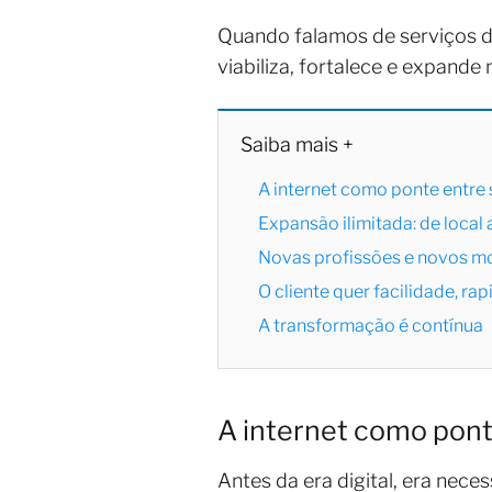
Quando falamos de serviços dig
viabiliza, fortalece e expande
Saiba mais +
A internet como ponte entre s
Expansão ilimitada: de local 
Novas profissões e novos m
O cliente quer facilidade, ra
A transformação é contínua
A internet como ponte
Antes da era digital, era nece