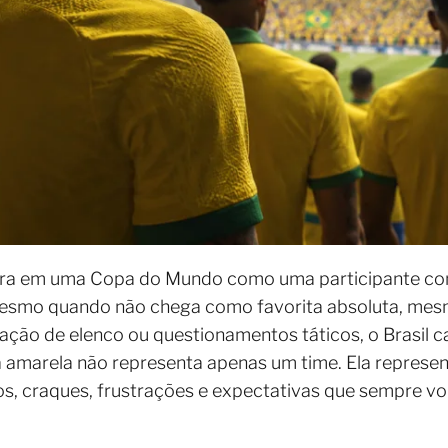
entra em uma Copa do Mundo como uma participante 
mesmo quando não chega como favorita absoluta, me
ão de elenco ou questionamentos táticos, o Brasil ca
a amarela não representa apenas um time. Ela represe
los, craques, frustrações e expectativas que sempre v