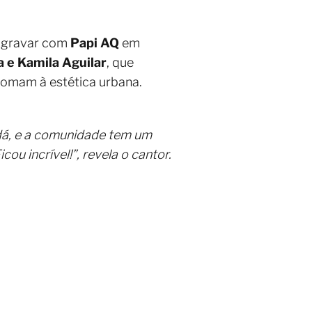
ós gravar com
Papi AQ
em
e Kamila Aguilar
, que
somam à estética urbana.
dá, e a comunidade tem um
u incrível!”, revela o cantor.