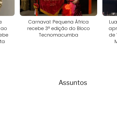
a
Carnaval: Pequena África
Lua
 ao
recebe 3ª edição do Bloco
apr
cebe
Tecnomacumba
de 
sta
Assuntos