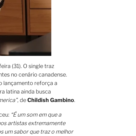
eira (31). O single traz
antes no cenário canadense.
 o lançamento reforça a
a latina ainda busca
merica”
, de
Childish Gambino
.
sceu:
“É um som em que a
mos artistas extremamente
s um sabor que traz o melhor