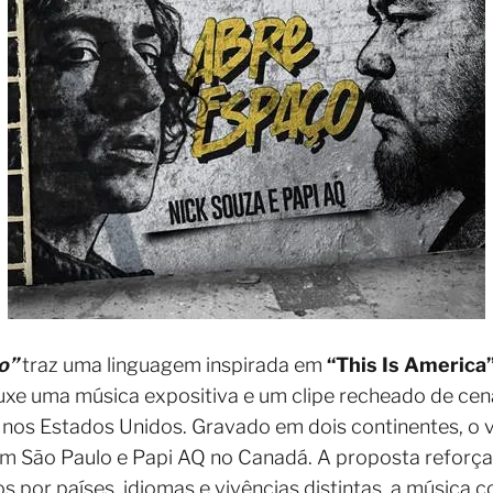
o”
traz uma linguagem inspirada em
“This Is America”
uxe uma música expositiva e um clipe recheado de ce
s nos Estados Unidos. Gravado em dois continentes, o
 em São Paulo e Papi AQ no Canadá. A proposta reforça 
por países, idiomas e vivências distintas, a música co