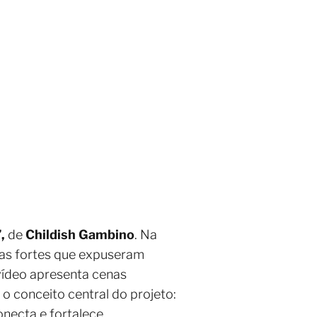
,
de
Childish Gambino
. Na
nas fortes que expuseram
 vídeo apresenta cenas
o conceito central do projeto:
necta e fortalece.