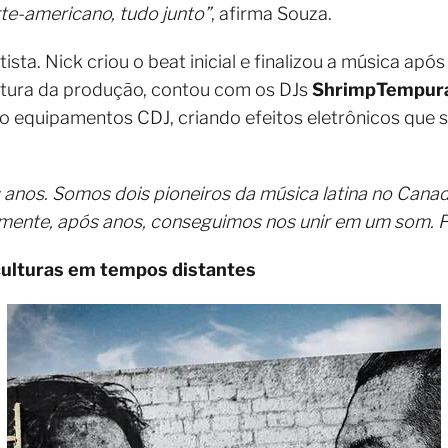
rte-americano, tudo junto”
, afirma Souza.
ista. Nick criou o beat inicial e finalizou a música ap
extura da produção, contou com os DJs
ShrimpTempura 
o equipamentos CDJ, criando efeitos eletrônicos que 
 anos. Somos dois pioneiros da música latina no Cana
mente, após anos, conseguimos nos unir em um som. Fico
 culturas em tempos distantes