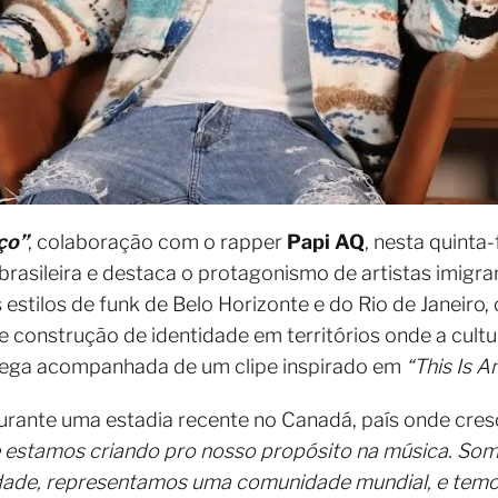
ço”
, colaboração com o rapper
Papi AQ
, nesta quinta-f
brasileira e destaca o protagonismo de artistas imigr
estilos de funk de Belo Horizonte e do Rio de Janeiro,
onstrução de identidade em territórios onde a cultur
chega acompanhada de um clipe inspirado em
“This Is A
durante uma estadia recente no Canadá, país onde cre
 estamos criando pro nosso propósito na música. So
dade, representamos uma comunidade mundial, e temo