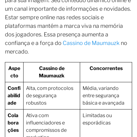
para sua imagem. Seu conteúdo dinâmico online é
um canal importante de informações e novidades.
Estar sempre online nas redes sociais e
plataformas mantém a marca viva na memória
dos jogadores. Essa presença aumenta a
confiança e a força do
Cassino de Maumauzk
no
mercado.
Aspe
Cassino de
Concorrentes
cto
Maumauzk
Confi
Alta, com protocolos
Média, variando
abilid
de segurança
entre segurança
ade
robustos
básica e avançada
Cola
Ativa com
Limitadas ou
bora
influenciadores e
esporádicas
ções
compromissos de