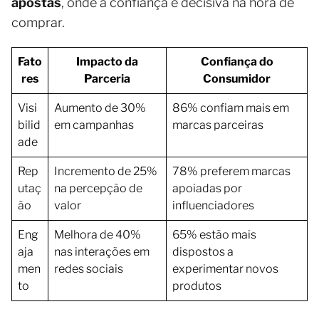
apostas
, onde a confiança é decisiva na hora de
comprar.
Fato
Impacto da
Confiança do
res
Parceria
Consumidor
Visi
Aumento de 30%
86% confiam mais em
bilid
em campanhas
marcas parceiras
ade
Rep
Incremento de 25%
78% preferem marcas
utaç
na percepção de
apoiadas por
ão
valor
influenciadores
Eng
Melhora de 40%
65% estão mais
aja
nas interações em
dispostos a
men
redes sociais
experimentar novos
to
produtos