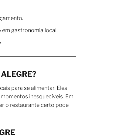
rçamento.
o em gastronomia local.
e
.
A ALEGRE?
is para se alimentar. Eles
 e momentos inesquecíveis. Em
er o restaurante certo pode
EGRE