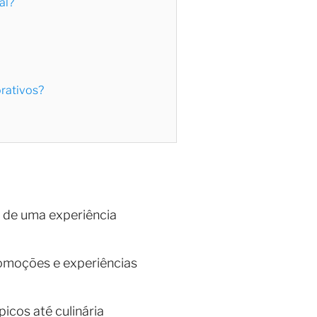
al?
orativos?
s de uma experiência
romoções e experiências
icos até culinária