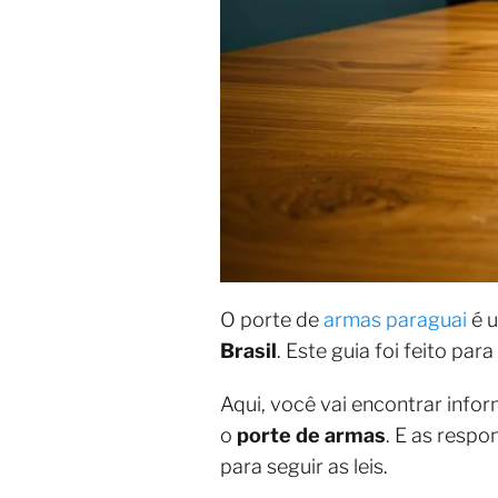
O porte de
armas paraguai
é u
Brasil
. Este guia foi feito par
Aqui, você vai encontrar info
o
porte de armas
. E as respo
para seguir as leis.