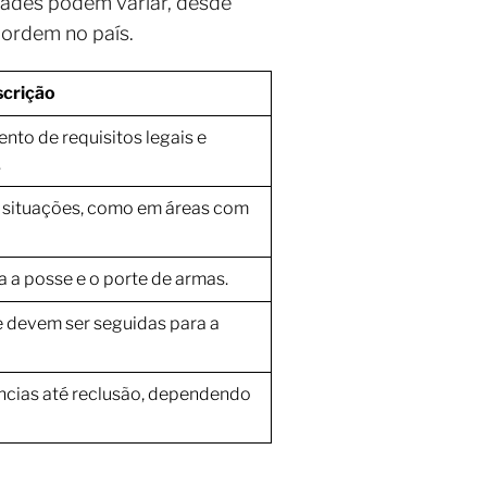
dades podem variar, desde
a ordem no país.
crição
to de requisitos legais e
.
 situações, como em áreas com
a a posse e o porte de armas.
devem ser seguidas para a
ncias até reclusão, dependendo