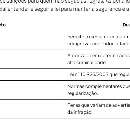
ce sanções para quem não segue as regras. As penali
cial entender e seguir a lei para manter a segurança e 
cto
Des
Permitida mediante cumprimen
comprovação de idoneidade
Autorizado em determinadas
alta criminalidade.
Lei nº 10.826/2003 que regul
Normas complementares que 
regularização.
Penas que variam de advertê
da infração.