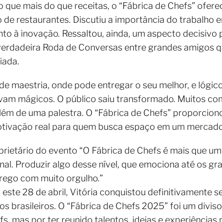
ro que mais do que receitas, o “Fábrica de Chefs” ofer
 de restaurantes. Discutiu a importância do trabalho e
ento à inovação. Ressaltou, ainda, um aspecto decisivo p
 verdadeira Roda de Conversas entre grandes amigos
iada.
 maestria, onde pode entregar o seu melhor, e lógico
vam mágicos. O público saiu transformado. Muitos c
ém de uma palestra. O “Fábrica de Chefs” proporciono
otivação real para quem busca espaço em um mercado
prietário do evento “O Fábrica de Chefs é mais que u
l. Produzir algo desse nível, que emociona até os gra
rego com muito orgulho.”
 este 28 de abril, Vitória conquistou definitivamente
 brasileiros. O “Fábrica de Chefs 2025” foi um divis
s, mas por ter reunido talentos, ideias e experiência