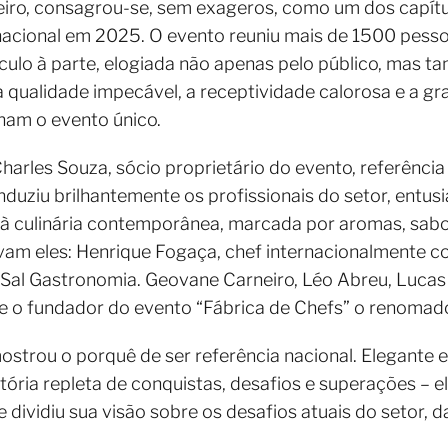
eiro, consagrou-se, sem exageros, como um dos capítu
nacional em 2025. O evento reuniu mais de 1500 pesso
ulo à parte, elogiada não apenas pelo público, mas t
qualidade impecável, a receptividade calorosa e a gra
rnam o evento único.
harles Souza, sócio proprietário do evento, referência
nduziu brilhantemente os profissionais do setor, entu
à culinária contemporânea, marcada por aromas, sabo
vam eles: Henrique Fogaça, chef internacionalmente co
Sal Gastronomia. Geovane Carneiro, Léo Abreu, Lucas 
 e o fundador do evento “Fábrica de Chefs” o renomad
trou o porquê de ser referência nacional. Elegante e
tória repleta de conquistas, desafios e superações – 
 dividiu sua visão sobre os desafios atuais do setor, da