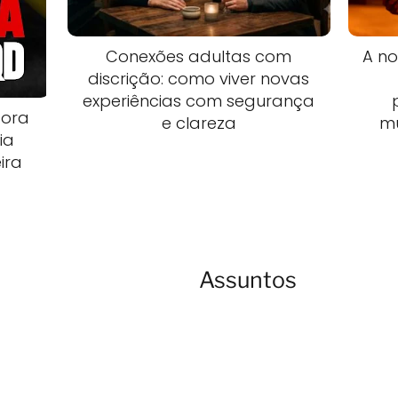
Conexões adultas com
A no
discrição: como viver novas
experiências com segurança
dora
e clareza
m
ia
ira
Assuntos