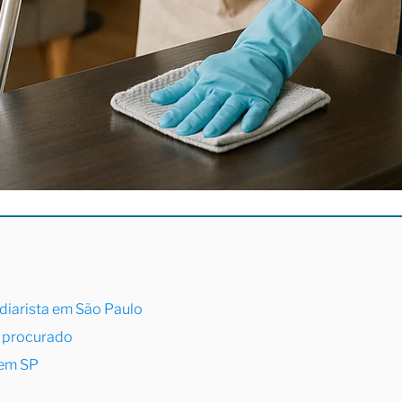
diarista em São Paulo
s procurado
 em SP