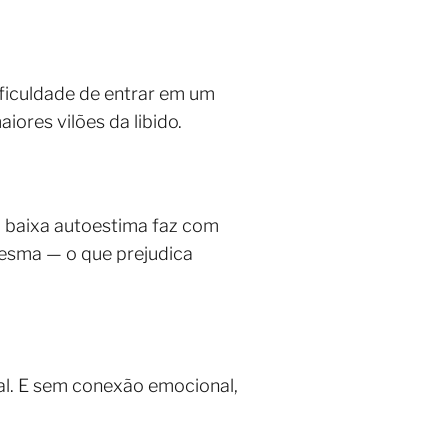
ificuldade de entrar em um
ores vilões da libido.
 a baixa autoestima faz com
esma — o que prejudica
sal. E sem conexão emocional,