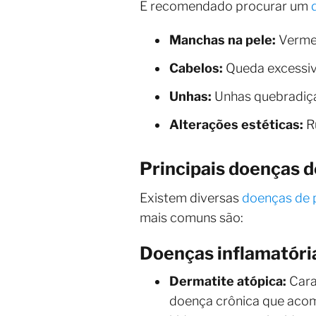
É recomendado procurar um
Manchas na pele:
Vermel
Cabelos:
Queda excessiva
Unhas:
Unhas quebradiça
Alterações estéticas:
Ru
Principais doenças d
Existem diversas
doenças de 
mais comuns são:
Doenças inflamatória
Dermatite atópica:
Cara
doença crônica que acome