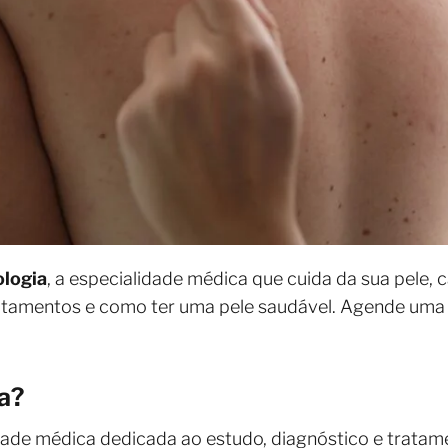
logia
, a especialidade médica que cuida da sua pele,
tratamentos e como ter uma pele saudável. Agende um
a?
dade médica dedicada ao estudo, diagnóstico e trata