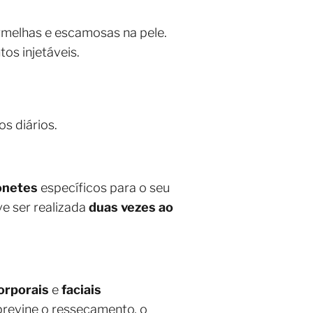
rmelhas e escamosas na pele.
os injetáveis.
s diários.
onetes
específicos para o seu
ve ser realizada
duas vezes ao
orporais
e
faciais
previne o ressecamento, o