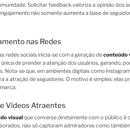
munidade. Solicitar feedback valoriza a opinião dos 
engajamento
não somente aumenta a base de seguido
jamento nas Redes
s redes sociais inicia-se com a geração de
conteúdo 
única de prender a atenção dos usuários, gerando, po
s. Nota-se que, em ambientes digitais como Instagram
ara a atração de seguidores. O motivo é simples: elas
 marca.
 e Vídeos Atraentes
do visual
que converse diretamente com o público é cr
aborados, não só capturam admiradores como também