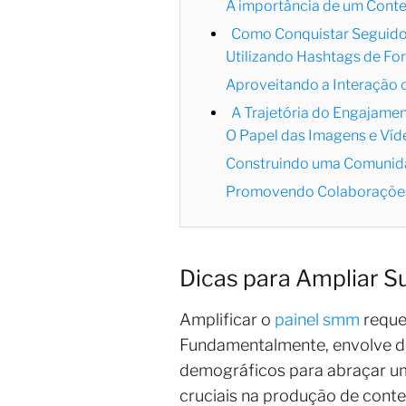
A importância de um Cont
Como Conquistar Seguidor
Utilizando Hashtags de Fo
Aproveitando a Interação 
A Trajetória do Engajame
O Papel das Imagens e Víd
Construindo uma Comunid
Promovendo Colaborações
Dicas para Ampliar S
Amplificar o
painel smm
reque
Fundamentalmente, envolve de
demográficos para abraçar u
cruciais na produção de cont