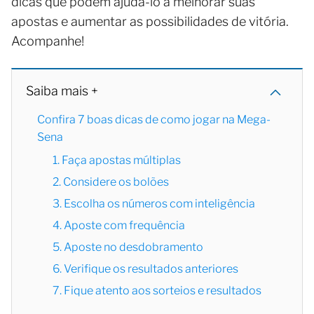
dicas que podem ajudá-lo a melhorar suas
apostas e aumentar as possibilidades de vitória.
Acompanhe!
Saiba mais +
Confira 7 boas dicas de como jogar na Mega-
Sena
1. Faça apostas múltiplas
2. Considere os bolões
3. Escolha os números com inteligência
4. Aposte com frequência
5. Aposte no desdobramento
6. Verifique os resultados anteriores
7. Fique atento aos sorteios e resultados