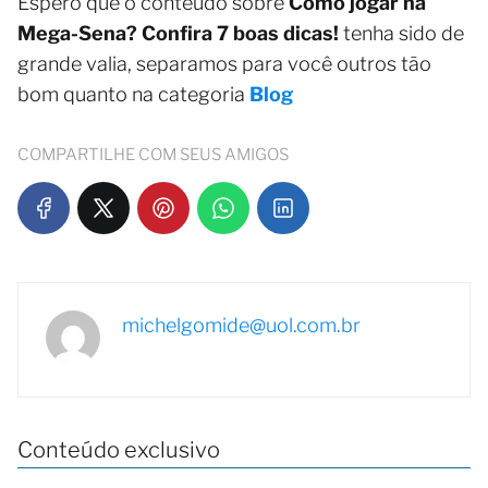
Espero que o conteúdo sobre
Como jogar na
Mega-Sena? Confira 7 boas dicas!
tenha sido de
grande valia, separamos para você outros tão
bom quanto na categoria
Blog
COMPARTILHE COM SEUS AMIGOS
michelgomide@uol.com.br
Conteúdo exclusivo