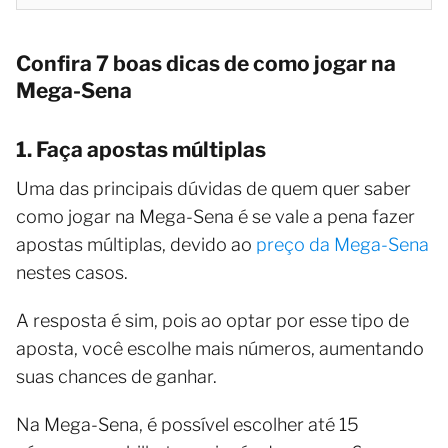
Confira 7 boas dicas de como jogar na
Mega-Sena
1. Faça apostas múltiplas
Uma das principais dúvidas de quem quer saber
como jogar na Mega-Sena é se vale a pena fazer
apostas múltiplas, devido ao
preço da Mega-Sena
nestes casos.
A resposta é sim, pois ao optar por esse tipo de
aposta, você escolhe mais números, aumentando
suas chances de ganhar.
Na Mega-Sena, é possível escolher até 15