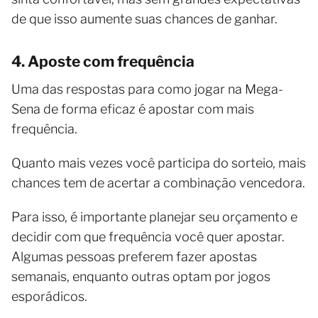
de que isso aumente suas chances de ganhar.
4. Aposte com frequência
Uma das respostas para como jogar na Mega-
Sena de forma eficaz é apostar com mais
frequência.
Quanto mais vezes você participa do sorteio, mais
chances tem de acertar a combinação vencedora.
Para isso, é importante planejar seu orçamento e
decidir com que frequência você quer apostar.
Algumas pessoas preferem fazer apostas
semanais, enquanto outras optam por jogos
esporádicos.