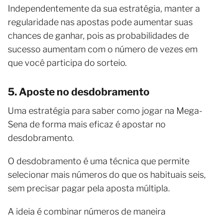
Independentemente da sua estratégia, manter a
regularidade nas apostas pode aumentar suas
chances de ganhar, pois as probabilidades de
sucesso aumentam com o número de vezes em
que você participa do sorteio.
5. Aposte no desdobramento
Uma estratégia para saber como jogar na Mega-
Sena de forma mais eficaz é apostar no
desdobramento.
O desdobramento é uma técnica que permite
selecionar mais números do que os habituais seis,
sem precisar pagar pela aposta múltipla.
A ideia é combinar números de maneira