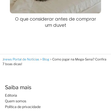
O que considerar antes de comprar
um duvet
Jnews Portal de Notícias
Blog
Como jogar na Mega-Sena? Confira
7 boas dicas!
Saiba mais
Editoria
Quem somos
Política de privacidade