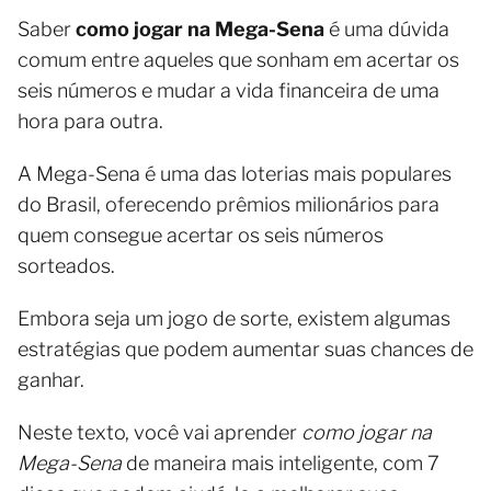
Saber
como jogar na Mega-Sena
é uma dúvida
comum entre aqueles que sonham em acertar os
seis números e mudar a vida financeira de uma
hora para outra.
A Mega-Sena é uma das loterias mais populares
do Brasil, oferecendo prêmios milionários para
quem consegue acertar os seis números
sorteados.
Embora seja um jogo de sorte, existem algumas
estratégias que podem aumentar suas chances de
ganhar.
Neste texto, você vai aprender
como jogar na
Mega-Sena
de maneira mais inteligente, com 7