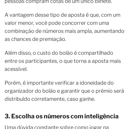
pessoas compram cotas de um único bilhete.
A vantagem desse tipo de aposta é que, com um
valor menor, você pode concorrer com uma
combinação de números mais ampla, aumentando
as chances de premiação.
Além disso, o custo do bolão é compartilhado
entre os participantes, o que torna a aposta mais
acessível.
Porém, é importante verificar a idoneidade do
organizador do bolão e garantir que o prêmio será
distribuído corretamente, caso ganhe.
3. Escolha os números com inteligência
Uma dúvida constante sobre como jogar na