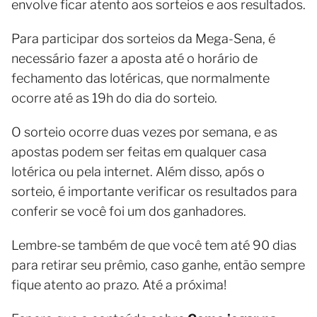
envolve ficar atento aos sorteios e aos resultados.
Para participar dos sorteios da Mega-Sena, é
necessário fazer a aposta até o horário de
fechamento das lotéricas, que normalmente
ocorre até as 19h do dia do sorteio.
O sorteio ocorre duas vezes por semana, e as
apostas podem ser feitas em qualquer casa
lotérica ou pela internet. Além disso, após o
sorteio, é importante verificar os resultados para
conferir se você foi um dos ganhadores.
Lembre-se também de que você tem até 90 dias
para retirar seu prêmio, caso ganhe, então sempre
fique atento ao prazo. Até a próxima!