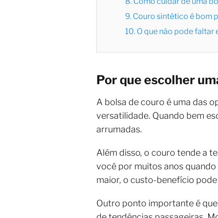
8. Como cuidar de uma bo
9. Couro sintético é bom p
10. O que não pode faltar 
Por que escolher uma
A bolsa de couro é uma das op
versatilidade. Quando bem esc
arrumadas.
Além disso, o couro tende a t
você por muitos anos quando r
maior, o custo-benefício pode 
Outro ponto importante é que 
de tendências passageiras. M