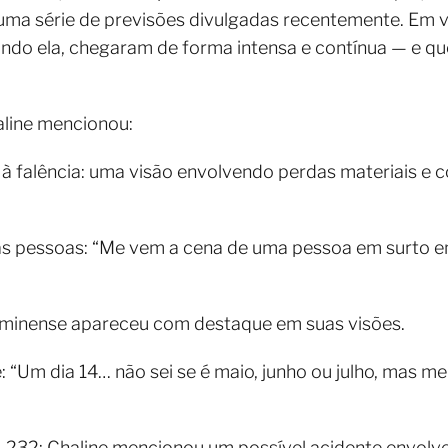
ma série de previsões divulgadas recentemente. Em víd
undo ela, chegaram de forma intensa e contínua — e 
haline mencionou:
à falência: uma visão envolvendo perdas materiais e c
s pessoas: “Me vem a cena de uma pessoa em surto em
luminense apareceu com destaque em suas visões.
: “Um dia 14… não sei se é maio, junho ou julho, mas m
232: Chaline mencionou um possível acidente envolve