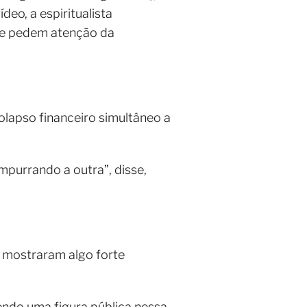
eo, a espiritualista
que pedem atenção da
olapso financeiro simultâneo a
purrando a outra”, disse,
e mostraram algo forte
ndo uma figura pública nessa