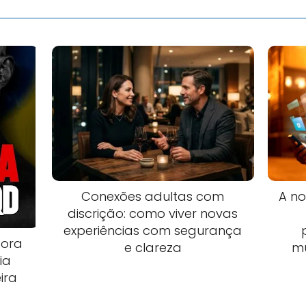
Conexões adultas com
A no
discrição: como viver novas
experiências com segurança
dora
e clareza
m
ia
ira