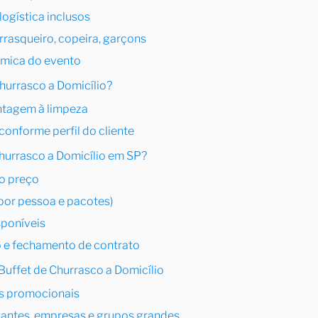
logística inclusos
rrasqueiro, copeira, garçons
âmica do evento
hurrasco a Domicílio?
ntagem à limpeza
conforme perfil do cliente
hurrasco a Domicílio em SP?
no preço
or pessoa e pacotes)
poníveis
 e fechamento de contrato
uffet de Churrasco a Domicílio
ts promocionais
riantes, empresas e grupos grandes