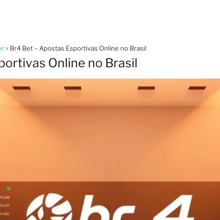
er
Br4 Bet – Apostas Esportivas Online no Brasil
ortivas Online no Brasil