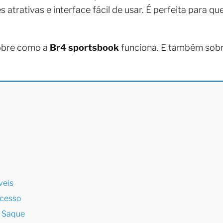
atrativas e interface fácil de usar. É perfeita para q
sobre como a
Br4 sportsbook
funciona. E também sobre
veis
Acesso
 Saque