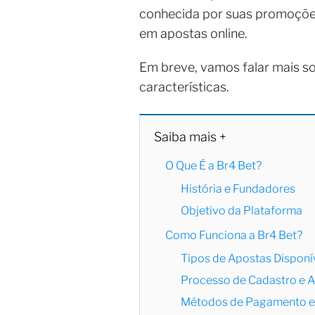
conhecida por suas promoções 
em apostas online.
Em breve, vamos falar mais 
características.
Saiba mais +
O Que É a Br4 Bet?
História e Fundadores
Objetivo da Plataforma
Como Funciona a Br4 Bet?
Tipos de Apostas Disponí
Processo de Cadastro e 
Métodos de Pagamento e