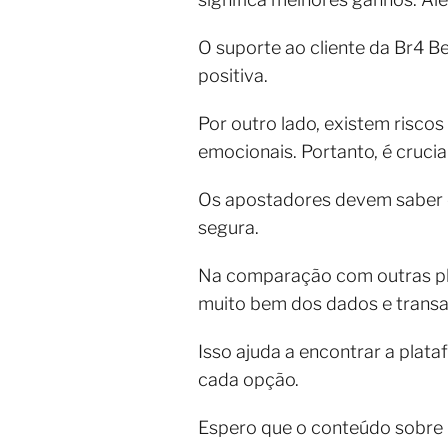
O suporte ao cliente da Br4 Be
positiva.
Por outro lado, existem riscos
emocionais. Portanto, é cruci
Os apostadores devem saber dos
segura.
Na comparação com outras plat
muito bem dos dados e transa
Isso ajuda a encontrar a plat
cada opção.
Espero que o conteúdo sobre