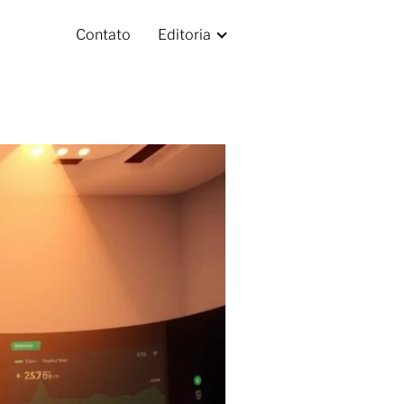
Contato
Editoria