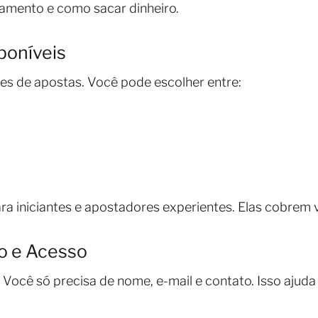
amento e como sacar dinheiro.
poníveis
es de apostas. Você pode escolher entre:
ra iniciantes e apostadores experientes. Elas cobrem 
o e Acesso
. Você só precisa de nome, e-mail e contato. Isso ajud