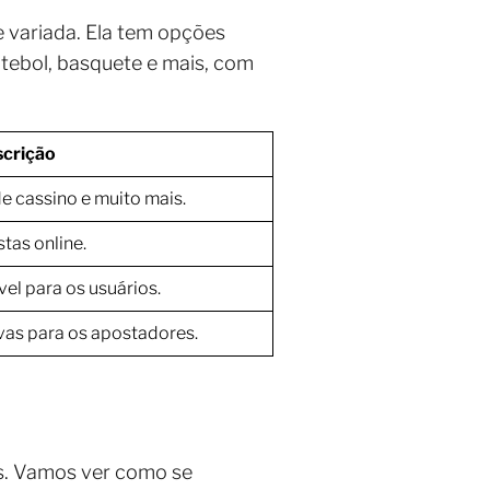
e variada. Ela tem opções
utebol, basquete e mais, com
crição
e cassino e muito mais.
tas online.
el para os usuários.
ivas para os apostadores.
os. Vamos ver como se