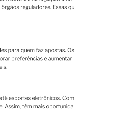
 órgãos reguladores. Essas qu
des para quem faz apostas. Os
lorar preferências e aumentar
is.
 até esportes eletrônicos. Com
e. Assim, têm mais oportunida