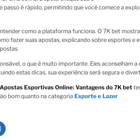
ste passo é rápido, permitindo que você comece a exp
 entender como a plataforma funciona. O 7K bet mostr
omo fazer suas apostas, explicando sobre esportes e 
postas.
onsável, o que é muito importante. Eles aconselham a 
eguindo estas dicas, sua experiência será segura e divert
Apostas Esportivas Online: Vantagens do 7K bet
ten
tão bom quanto na categoria
Esporte e Lazer