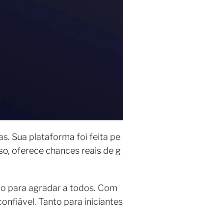
. Sua plataforma foi feita pe
so, oferece chances reais de g
go para agradar a todos. Com
onfiável. Tanto para iniciantes