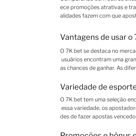
ece promoções atrativas e tra
alidades fazem com que aposta
Vantagens de usar o 
O 7K bet se destaca no merca
usuários encontram uma grand
as chances de ganhar. As dife
Variedade de esporte
O 7K bet tem uma seleção enor
essa variedade, os apostador
des de fazer apostas vencedo
Promoções e bônus e