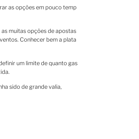
lorar as opções em pouco temp
a as muitas opções de apostas
eventos. Conhecer bem a plata
definir um limite de quanto gas
ida.
ha sido de grande valia,