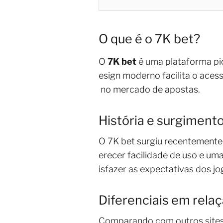
O que é o 7K bet?
O
7K bet
é uma plataforma pi
esign moderno facilita o acess
no mercado de apostas.
História e surgiment
O 7K bet surgiu recentemente,
erecer facilidade de uso e uma
isfazer as expectativas dos j
Diferenciais em relaç
Comparando com outros sites, 