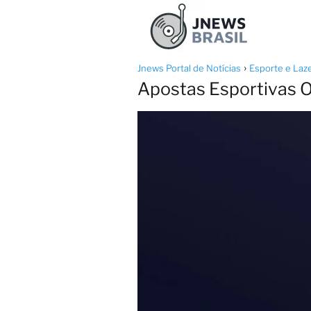
Jnews Portal de Notícias
Esporte e Laz
Apostas Esportivas O