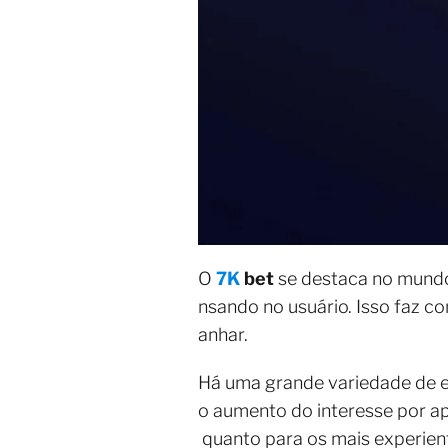
O
7K
bet
se destaca no mundo 
nsando no usuário. Isso faz co
anhar.
Há uma grande variedade de e
o aumento do interesse por apo
quanto para os mais experien