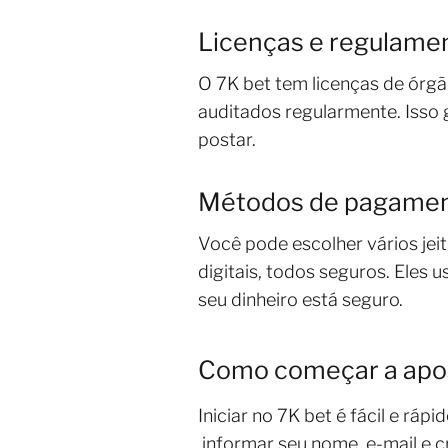
Licenças e regulame
O 7K bet tem licenças de órgã
auditados regularmente. Isso 
postar.
Métodos de pagamen
Você pode escolher vários jei
digitais, todos seguros. Eles
seu dinheiro está seguro.
Como começar a apos
Iniciar no 7K bet é fácil e rá
informar seu nome, e-mail e c