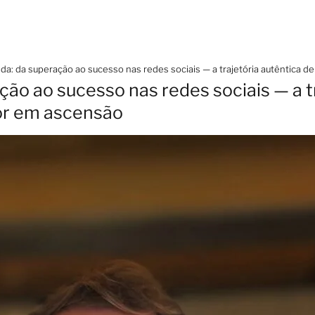
ida: da superação ao sucesso nas redes sociais — a trajetória autêntica 
ção ao sucesso nas redes sociais — a t
or em ascensão